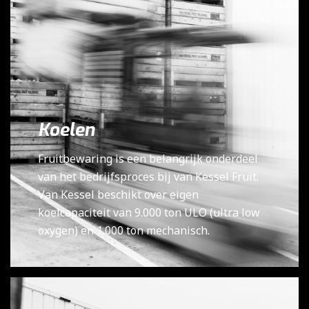
Koelen
Fruitbewaring is een belangrijk onderdeel
van het bedrijfsproces bij van Kessel Fruit.
Van Kessel beschikt over eigen
koelcapaciteit van 9.000 ton ULO (ultra low
oxygen) en 1.000 ton mechanisch.