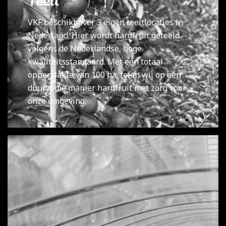
Teelt
VKF beschikt over 3 eigen teeltlocaties in
Nederland. Hier wordt hardfruit geteeld
volgens de Nederlandse, hoge
kwaliteitsstandaard. Met een totaal
oppervlakte van 100 ha. telen wij op een
duurzame manier hardfruit met zorg voor
onze omgeving.