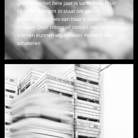
gedurende het hele jaar is van Kessel Fruit
op ieder moment in staat om aan de
gewenste volumes van haar klanten te
voldoen. Door intensief contact met telers en
klanten kunnen wij op ieder moment snel
schakelen